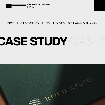
BRANDING COMPANY F-inc.
HOME
CASE STUDY
ROKU KYOTO, LXR Hotels & Resorts
HOME
OUR PURPOSE
SERVICE
CASE STUDY
COMPANY
NEWS