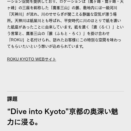
ーション空間を提供しており、ロケーションは「鷹ヶ峰・鷲ヶ峰・天
ヶ峰」の三座を総称した「鷹峯三山」の麓、敷地内には一級河川
「天神川」が流れ、川のせせらぎが聞こえる静謐な空気が漂う場
所。天神川は紙屋川とも呼ばれ、平安時代に川のほとりで紙を漉い
た紙座があったことに由来しています。紙を漉く「漉（ろく）」とい
う言葉と、鷹峯三山の「麓（ふもと・ろく）」を掛け合わせ
「ROKU」と名付けられ、訪れたお客様にこの特別な空間を味わっ
てもらいたいという想いが込められています。
ROKU KYOTO WEBサイト
課題
“Dive into Kyoto”京都の奥深い魅
力に浸る。