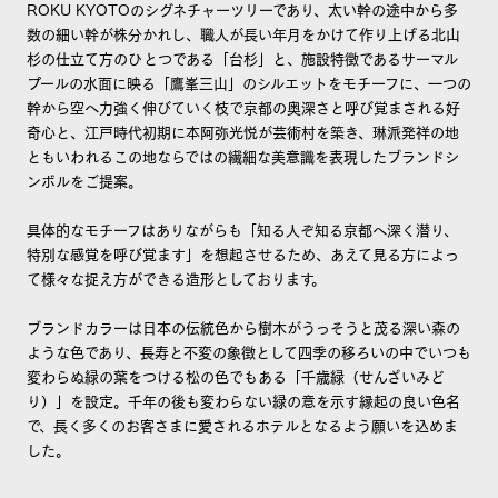
ROKU KYOTOのシグネチャーツリーであり、太い幹の途中から多
数の細い幹が株分かれし、職人が長い年月をかけて作り上げる北山
杉の仕立て方のひとつである「台杉」と、施設特徴であるサーマル
プールの水面に映る「鷹峯三山」のシルエットをモチーフに、⼀つの
幹から空へ力強く伸びていく枝で京都の奥深さと呼び覚まされる好
奇心と、江戸時代初期に本阿弥光悦が芸術村を築き、琳派発祥の地
ともいわれるこの地ならではの繊細な美意識を表現したブランドシ
ンボルをご提案。
具体的なモチーフはありながらも「知る人ぞ知る京都へ深く潜り、
特別な感覚を呼び覚ます」を想起させるため、あえて見る方によっ
て様々な捉え方ができる造形としております。
ブランドカラーは日本の伝統色から樹木がうっそうと茂る深い森の
ような色であり、長寿と不変の象徴として四季の移ろいの中でいつも
変わらぬ緑の葉をつける松の色でもある「千歳緑（せんざいみど
り）」を設定。千年の後も変わらない緑の意を示す縁起の良い色名
で、長く多くのお客さまに愛されるホテルとなるよう願いを込めま
した。