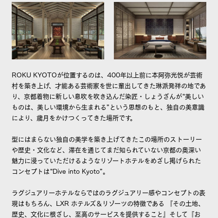
ROKU KYOTOが位置するのは、400年以上前に本阿弥光悦が芸術
村を築き上げ、才能ある芸術家を世に輩出してきた琳派発祥の地であ
り、京都着物に新しい息吹を吹き込んだ染匠・しょうざんが“美しい
ものは、美しい環境から生まれる”という思想のもと、独自の美意識
により、歳月をかけつくってきた場所です。
型にはまらない独自の美学を築き上げてきたこの場所のストーリー
や歴史・文化など、滞在を通じてまだ知られていない京都の奥深い
魅力に浸っていただけるようなリゾートホテルをめざし掲げられた
コンセプトは“Dive into Kyoto”。
ラグジュアリーホテルならではのラグジュアリー感やコンセプトの表
現はもちろん、LXR ホテルズ＆リゾーツの特徴である 『その土地、
歴史、文化に根ざし、至高のサービスを提供すること』そして『お