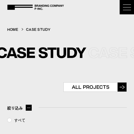
BRANDING COMPANY F-inc.
HOME
CASE STUDY
HOME
OUR PURPOSE
SERVICE
ALL PROJECTS
CASE STUDY
絞り込み
COMPANY
すべて
NEWS