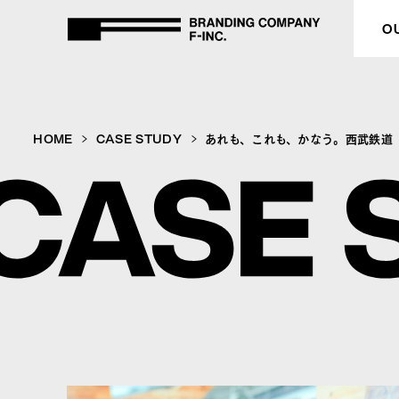
BRANDING COMPANY F-inc
O
HOME
HOME
CASE STUDY
あれも、これも、かなう。西武鉄道
OUR PURPOSE
SERVICE
CASE STUDY
COMPANY