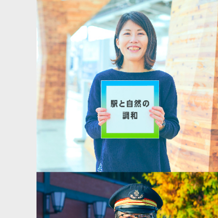
NEWS
FuFuFu Lab