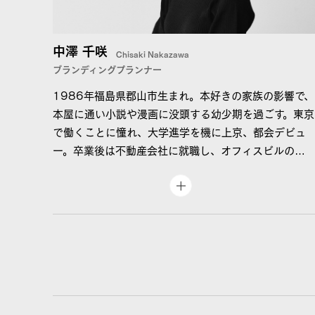
ータルに支援するブランディング会社を目指し、株式
会社エフインクを設立。
これまで多くのお客様に恵まれ、様々なプロジェクト
中澤 千咲
Chisaki Nakazawa
を体験させていただき、貴重な学びの機会を頂戴しま
ブランディングプランナー
した。その一つ一つに深く感謝いたします。ブランディ
1986年福島県郡山市生まれ。本好きの家族の影響で、
ングを推進する上で経営者の方々から夢や希望、ある
本屋に通い小説や漫画に没頭する幼少期を過ごす。東京
時は課題や悩みを共有させていただきます。その中でい
で働くことに憧れ、大学進学を機に上京、都会デビュ
つも心に響くことは、企業が目指していることの基盤
ー。卒業後は不動産会社に就職し、オフィスビルの運
には、自社はもちろん社会を良くして行きたいという
営管理・イベントの企画運営・新規事業開発などに幅
想いや志があることです。その志や夢をブランディング
広く従事する。
を通して実現化したい。社会に広げて行きたい。そして
2017年、東日本大震災の被災地である福島県浪江町
成長を共に体感したい。そこに喜びを感じ続けていま
をプライベートで訪れた際、復興に向けて活躍する地
す。
元の経営者の方々と交流。それぞれの使命を実現しよ
うとする前向きな熱意に心を打たれ、一方で、その想い
が世の中にどれほど伝わっているのだろうか？という
疑問を抱く。この経験を機に「経営者の志を社会に伝
える仕事がしたい」と決意し、その手法としてブラン