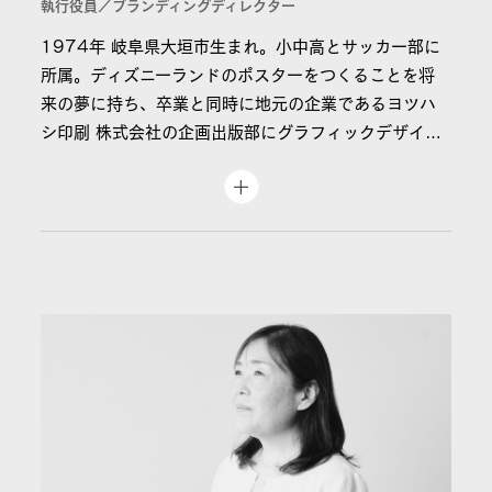
執行役員／ブランディングディレクター
1974年 岐阜県大垣市生まれ。小中高とサッカー部に
所属。ディズニーランドのポスターをつくることを将
来の夢に持ち、卒業と同時に地元の企業であるヨツハ
シ印刷 株式会社の企画出版部にグラフィックデザイナ
ーとして就職。文字組版・版下作業やMacによるDTP
を学ぶ。主に雑誌やポスター、お酒のラベルデザイン
を担当。その後、大阪に拠点を移し、化粧品のポスタ
ーやカタログ、販促ツールのデザインを担当。また、テ
レビ局主催の舞台や演劇のポスターカタログの宣伝美
術一連の制作進行に携わる。関西テレビ主催の大阪ド
ームで行われたディズニー映画「ダイナソー」イベン
トにて、ポスター・カタログ・チケット等の一連のデ
ザインを担当し、幼少期の夢が少し叶う。
2003年に目標としていた東京に拠点を移し、平野敬
子氏が代表を務めるHirano Studio Inc.に入社。翌年に
は、サイトウマコト氏がクリエイティブディレクター