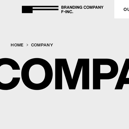
BRANDING COMPANY F-inc
O
HOME
HOME
COMPANY
OUR PURPOSE
SERVICE
CASE STUDY
COMPANY