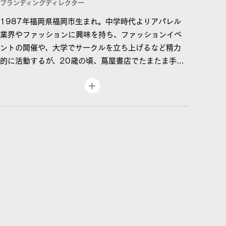
ブランディングディレクター
1987年福岡県福岡市生まれ。中学時代よりアパレル
業界やファッションに興味を持ち、ファッションイベ
ントの開催や、大学でサークルを立ち上げるなど精力
的に活動するが、20歳の頃、蔦屋書店でたまたま手に
とった「Pen BOOKS発行：1冊まるごと佐藤可士
和。」に衝撃を受け、ブランディングを生業にすること
を決意。
上京後、桑沢デザイン研究所・浅葉克己ゼミにてデザ
インの基礎やタイポグラフィなどを学んだ後、スター
バックスでのバリスタ経験を経て、株式会社エフイン
クに入社。
「東急歌舞伎町タワー」などの大規模商業施設や京都
のリゾートホテル「ROKU KYOTO」、「西武鉄道」
「ブリヂストン」といった大手クライアントをはじ