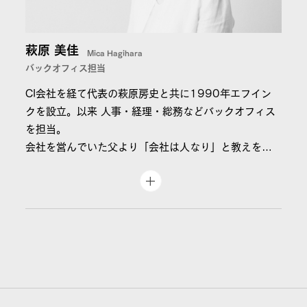
を務めるデザイン会社Neo Cortexにアートディレクタ
ーとして入社。主にマリンスポーツブランドの、海外
ロケ撮影を含むカタログ・ポスターや、パッケージ等
萩原 美佳
Mica Hagihara
のデザイン・アートディレクションを担当。その他、
バックオフィス担当
アパレルブランドのブランドブックや、インビテーシ
CI会社を経て代表の萩原房史と共に1990年エフイン
ョンツール等のデザイン・アートディレクションを担
クを設立。以来 人事・経理・総務などバックオフィス
当。
を担当。
2009年にデザインの上流からに携わることができる、
会社を営んでいた父より「会社は人なり」と教えを受
ブランディング会社F-INC.に入社。現在は、ブランデ
け20～30年掛けて自分らしく導き出した思い「スタ
ィングディレクターとして、不動産・食品・コスメ・
ッフとその子どもたちの幸せを第一に考え判断する」
アパレル等、幅広い事業領域の様々な企業のブランデ
が私の経営信念となる。
ィングを担当。
ブランディング業務は経験と専門性、なにより共創力
「美しく考える」をモットーに、ブランディングを通
が大切です。常日頃クライアントの想いに寄り添いパー
じて、世の中を少しでも明るく出来る様、日々精進し
トナーと息を合わせる弊社スタッフが、健康で心豊かに
ている。
業務を行える様、環境を作ることが自身の使命だと思
っています。バックオフィス外ではネーミング開発に参
画。日々を大好きな植物と愛犬たちに囲まれて過ごす。