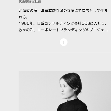
代表取締役社長
北海道の浄土真宗本願寺派の寺院にて次男として生ま
れる。
1985年、日系コンサルティング会社ODSに入社し、
数々のCI、コーポレートブランディングのプロジェク
トに参加。企業理念の策定や、ステートメント開発、
ブランド戦略の策定、VI（ヴィジュアルアイデンティ
ティ）の開発に携わる。在籍中は、ドイツのデザイナ
ー Luigi Colani との共同開発プロジェクトにも参加し
た。
1989年、都市計画や建築企画設計の会社に入社、フ
ランスの老舗紅茶ブランド、MARIAGE FRÈRES のア
ジア初進出となる青山本店の企画及び店舗設計を担
当。またオーストラリアゴールドコーストのコンドミ
ニアム開発プロジェクトGrand Mariner＿Unit 194
のインテリアデザインも担当。
1990年、ブランドの育成から具体的な体験までをト