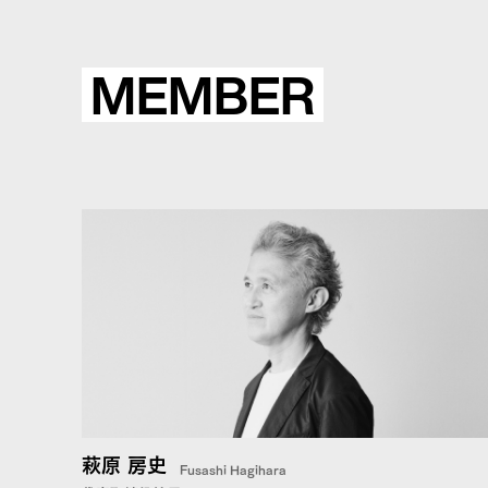
MEMBER
萩原 房史
Fusashi Hagihara