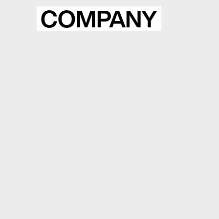
COMPANY
ディングに興味を持つ。2018年、株式会社エフインク
に出会いキャリアチェンジ。
プロジェクトでは主に企画設計・コンセプト開発・コ
ピーライティング・進行管理などを担当。ブランドの
想いをお客様とともに紐解き、可視化し、社会へと届
けることがなによりの喜び。
プライベートでは妊娠出産を経て、育児と仕事の自分
らしい両立のスタイルを探りながら奮闘中。休日はた
いてい公園にいます。