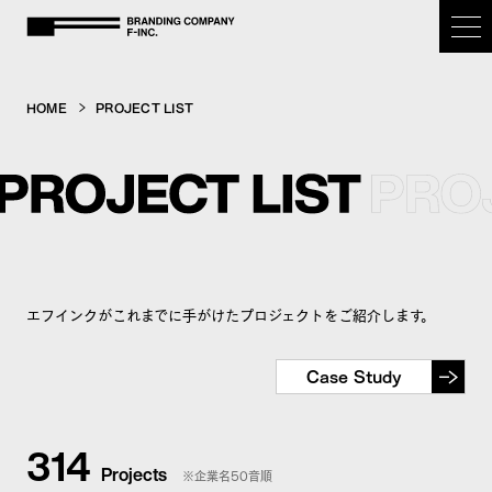
BRANDING COMPANY F-inc.
HOME
PROJECT LIST
HOME
OUR PURPOSE
SERVICE
エフインクがこれまでに手がけたプロジェクトをご紹介します。
CASE STUDY
Case Study
COMPANY
314
Projects
※企業名50音順
NEWS