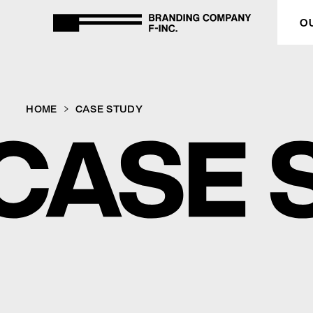
BRANDING COMPANY F-inc
O
HOME
HOME
CASE STUDY
OUR PURPOSE
SERVICE
CASE STUDY
COMPANY