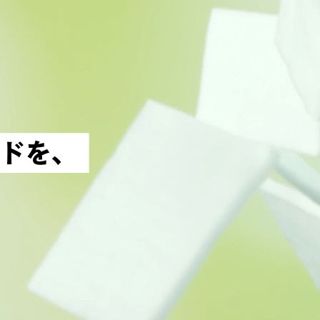
ド
を
、