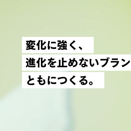
変
化
に
強
く
、
HOME
進
化
を
止
め
な
い
ブ
ラ
ン
OUR PURPOSE
と
も
に
つ
く
る
。
SERVICE
CASE STUDY
COMPANY